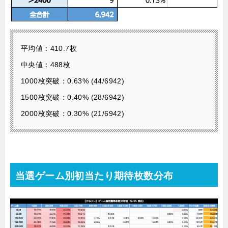
平均値：410.7枚
中央値：488枚
1000枚突破：0.63% (44/6942)
1500枚突破：0.40% (28/6942)
2000枚突破：0.30% (21/6942)
当選ゲーム別初当たり期待枚数分布