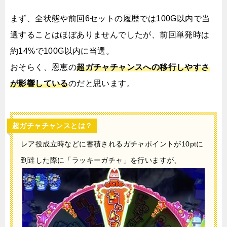
まず、全状態や前回6セットの履歴では100G以内で当
選することはほぼありませんでしたが、前回単発時は
約14%で100G以内に当選。
おそらく、恩恵の
超ガチャチャンスへの移行しやすさ
が影響している
のだと思います。
超ガチャチャンスとは？
レア役成立時などに蓄積されるガチャポイントが10ptに
到達した際に「ラッキーガチャ」を行いますが、