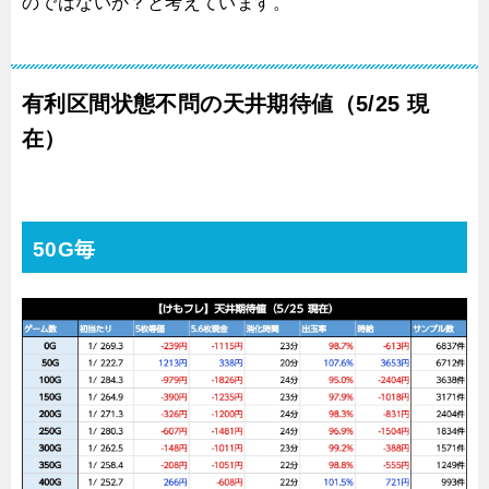
のではないか？と考えています。
有利区間状態不問の天井期待値（5/25 現
在）
50G毎