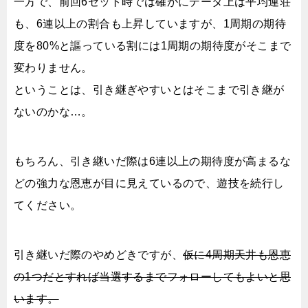
一方で、前回6セット時では確かにデータ上は平均連荘
も、6連以上の割合も上昇していますが、1周期の期待
度を80%と謳っている割には1周期の期待度がそこまで
変わりません。
ということは、引き継ぎやすいとはそこまで引き継が
ないのかな…。
もちろん、引き継いだ際は6連以上の期待度が高まるな
どの強力な恩恵が目に見えているので、遊技を続行し
てください。
引き継いだ際のやめどきですが、
仮に4周期天井も恩恵
の1つだとすれば当選するまでフォローしてもよいと思
います。