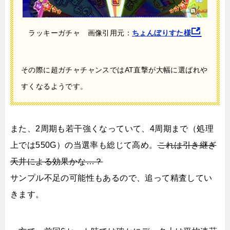
ラッキーガチャ 画像引用元：
ちょんぼりすた様
その際に超ガチャチャンスではAT直撃が大幅に選ばれや
すくなるようです。
また、2周期も若干強くなっていて、4周期まで（処理
上では550G）の当選率も総じて高め。
これは引き継ぎ
天井による効果かな…？
サンプル不足の可能性もあるので、追って精査してい
きます。