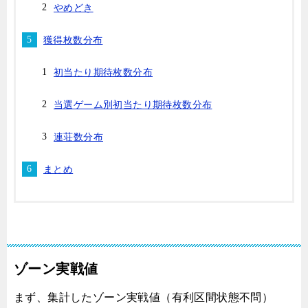
やめどき
獲得枚数分布
初当たり期待枚数分布
当選ゲーム別初当たり期待枚数分布
連荘数分布
まとめ
ゾーン実戦値
まず、集計したゾーン実戦値（有利区間状態不問）