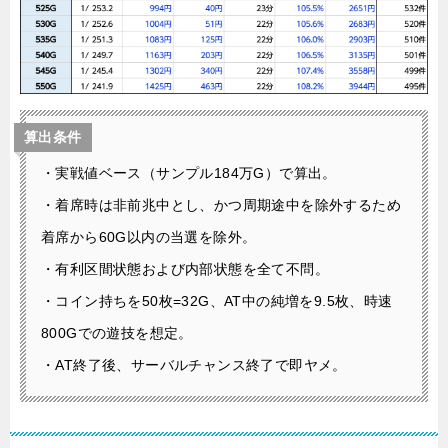
算出条件
・実戦値ベース（サンプル184万G）で算出。
・着席時は非前兆中とし、かつ周期途中を除外するため
着席から60G以内の当選を除外。
・有利区間状態および内部状態を全て不問。
・コイン持ちを50枚=32G、AT中の純増を9.5枚、時速
800Gでの遊技を想定。
・AT終了後、サーバルチャンス終了で即ヤメ。