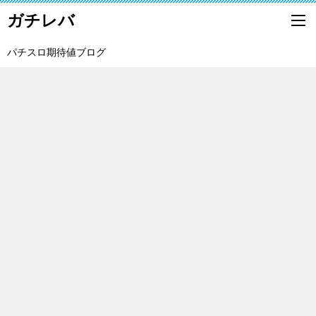
ガチレバ
パチスロ期待値ブログ