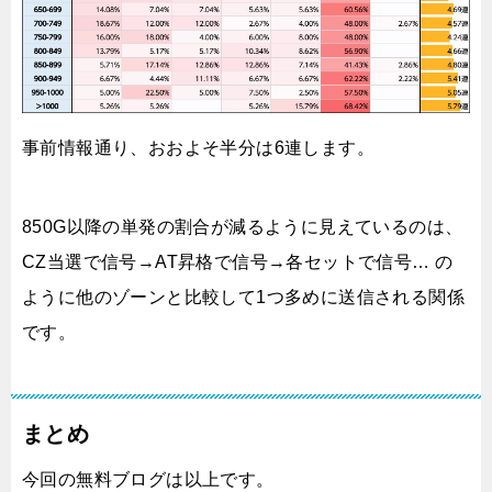
事前情報通り、おおよそ半分は6連します。
850G以降の単発の割合が減るように見えているのは、
CZ当選で信号→AT昇格で信号→各セットで信号… の
ように他のゾーンと比較して1つ多めに送信される関係
です。
まとめ
今回の無料ブログは以上です。