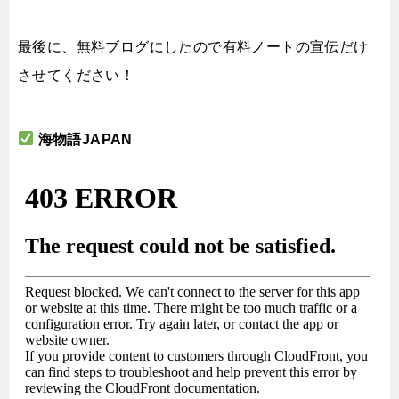
最後に、無料ブログにしたので有料ノートの宣伝だけ
させてください！
海物語JAPAN