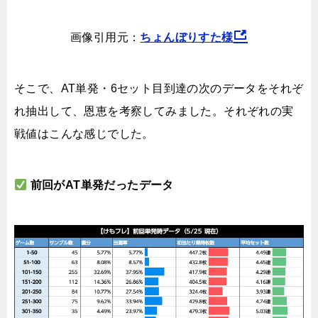
画像引用元：
ちょんぼりすた様
そこで、AT単発・6セット目到達の次のデータをそれぞ
れ抽出して、恩恵を考察してみました。それぞれの実
戦値はこんな感じでした。
前回がAT単発だったデータ