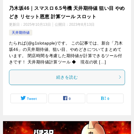
乃木坂46｜スマスロ 6.5号機 天井期待値 狙い目 やめ
どき リセット恩恵 計算ツール スロット
更新日：
2025年10月13日
公開日：
2023年8月13日
天井期待値
たられば(@g1slotapple)です。 この記事では、新台「乃木
坂46」の天井期待値、狙い目、やめどきについてまとめて
います。 閉店時間を考慮した期待値が計算できるツール付
きです！ 天井期待値計算ツール ◆ 現在の状 […]
続きを読む
Tweet
0
0