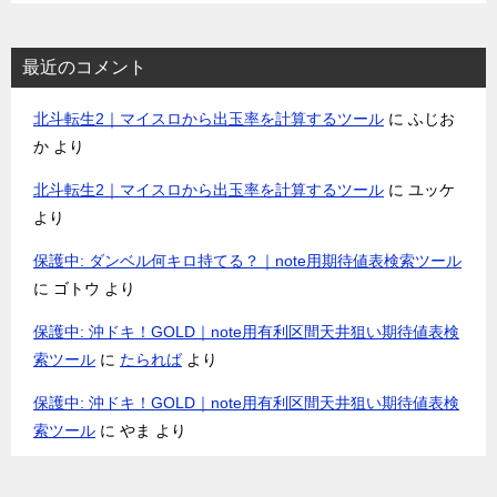
最近のコメント
北斗転生2｜マイスロから出玉率を計算するツール
に
ふじお
か
より
北斗転生2｜マイスロから出玉率を計算するツール
に
ユッケ
より
保護中: ダンベル何キロ持てる？｜note用期待値表検索ツール
に
ゴトウ
より
保護中: 沖ドキ！GOLD｜note用有利区間天井狙い期待値表検
索ツール
に
たられば
より
保護中: 沖ドキ！GOLD｜note用有利区間天井狙い期待値表検
索ツール
に
やま
より