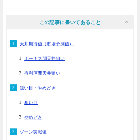
この記事に書いてあること
天井期待値（市場予測値）
ボーナス間天井狙い
有利区間天井狙い
狙い目・やめどき
狙い目
やめどき
ゾーン実戦値