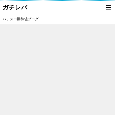
ガチレバ
パチスロ期待値ブログ