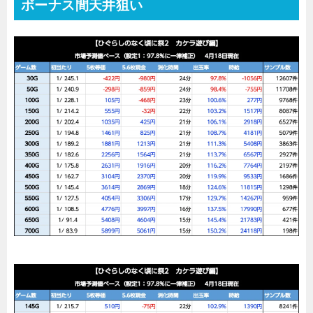
ボーナス間天井狙い