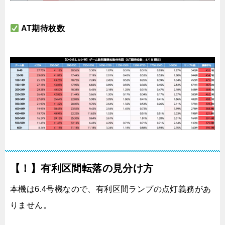
AT期待枚数
【！】有利区間転落の見分け方
本機は6.4号機なので、有利区間ランプの点灯義務があ
りません。