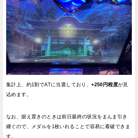
集計上、約1割でATに当選しており、
+250円程度
が見
込めます。
なお、据え置きのときは前日最終の状況をまんま引き
継ぐので、メダルを1枚いれることで容易に看破できま
す。