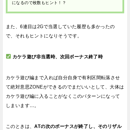
になるので枚数もヒント！？
また、6連目は2Gで当選していた履歴も多かったの
で、それもヒントになりそうです。
カケラ遊び非当選時、次回ボーナス終了時
カケラ遊び編まで入れば自分自身で有利区間転落させ
て絶対意思ZONEができるのでまだいいとして、大体は
カケラ遊び編に入ることがなくこのパターンになって
しまいます…。
このときは、
ATの次のボーナスが終了し、そのリザル