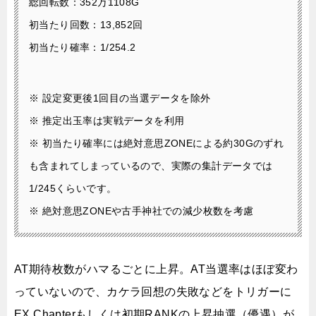
総回転数：352万1108G
初当たり回数：13,852回
初当たり確率：1/254.2
※ 設定変更後1回目の当選データを除外
※ 推定出玉率は実戦データを利用
※ 初当たり確率には絶対意思ZONEによる約30Gのずれ
も含まれてしまっているので、実際の集計データでは
1/245くらいです。
※ 絶対意思ZONEや古手神社での減少枚数を考慮
AT期待枚数がハマるごとに上昇。AT当選率はほぼ変わ
っていないので、カケラ回想の失敗などをトリガーに
EX Chapterもしくは初期RANKの上昇抽選（優遇）が