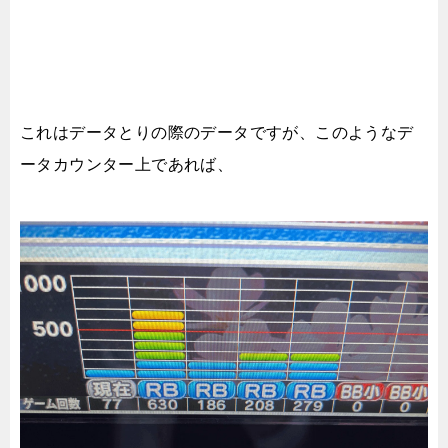
これはデータとりの際のデータですが、このようなデ
ータカウンター上であれば、