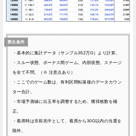
算出条件
・基本的に集計データ（サンプル352万G）より計算。
・スルー状態、ボーナス間ゲーム、内部状態、ステージ
を全て不問。（※ 注意点あり）
・ここでのゲーム数は、有利区間転落後のデータカウン
ター合計。
・市場予測値に出玉率を調整するため、獲得枚数を補
正。
・着席時は非前兆中として、着席から30G以内の当選を
除外。