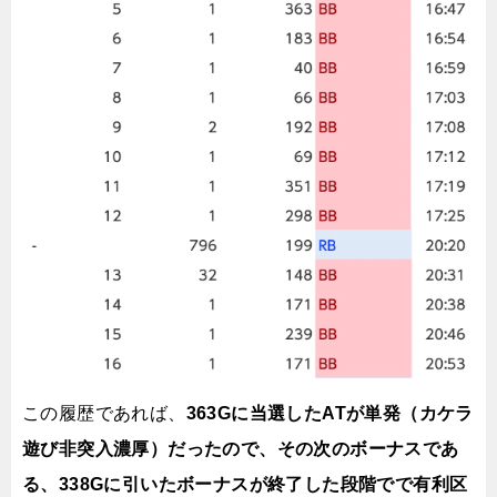
この履歴であれば、
363Gに当選したATが単発（カケラ
遊び非突入濃厚）だったので、その次のボーナスであ
る、338Gに引いたボーナスが終了した段階でで有利区