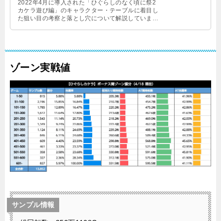
2022年4月に導入された「ひぐらしのなく頃に祭2
カケラ遊び編」のキャラクター・テーブルに着目し
た狙い目の考察と落とし穴について解説していま
す。 天井期待値 …
ゾーン実戦値
サンプル情報