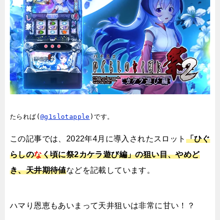
たられば(
@g1slotapple
)です。
この記事では、2022年4月に導入されたスロット
「ひぐ
らしの
な
く頃に祭2カケラ遊び編」の狙い目、やめど
き、天井期待値
などを記載しています。
ハマり恩恵もあいまって天井狙いは非常に甘い！？