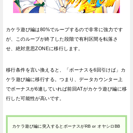
カケラ遊び編は80%でループするので非常に強力です
が、このループが終了した段階で有利区間を転落さ
せ、絶対意思ZONEに移行します。
移行条件を言い換えると、「ボーナスを6回引けば」カ
ケラ遊び編に移行する。つまり、データカウンター上
でボーナスが6連していれば前回ATがカケラ遊び編に移
行した可能性が高いです。
カケラ遊び編に突入するとボーナスがRB or オヤシロBB