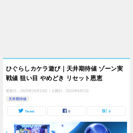
ひぐらしカケラ遊び｜天井期待値 ゾーン実
戦値 狙い目 やめどき リセット恩恵
更新日：
2025年10月13日
公開日：
2022年6月1日
天井期待値
Tweet
0
0