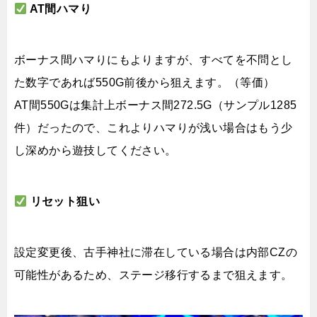
AT間ハマり
ボーナス間ハマりにもよりますが、すべてを不問とし
た数字であれば550G前後から狙えます。（等価）
AT間550Gは集計上ボーナス間272.5G（サンプル1285
件）だったので、これよりハマりが浅い場合はもう少
し深めから遊技してください。
リセット狙い
設定変更後、古手神社に滞在している場合は内部CZの
可能性があるため、ステージ移行するまで狙えます。