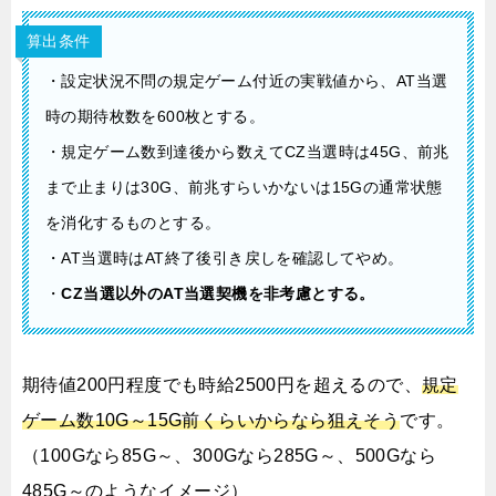
算出条件
・設定状況不問の規定ゲーム付近の実戦値から、AT当選
時の期待枚数を600枚とする。
・規定ゲーム数到達後から数えてCZ当選時は45G、前兆
まで止まりは30G、前兆すらいかないは15Gの通常状態
を消化するものとする。
・AT当選時はAT終了後引き戻しを確認してやめ。
・
CZ当選以外のAT当選契機を非考慮とする。
期待値200円程度でも時給2500円を超えるので、
規定
ゲーム数10G～15G前くらいからなら狙えそう
です。
（100Gなら85G～、300Gなら285G～、500Gなら
485G～のようなイメージ）