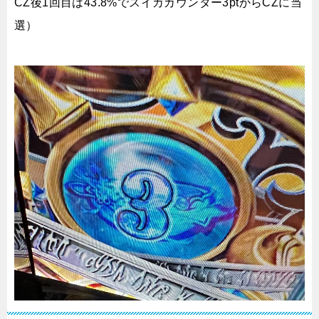
CZ後1回目は43.8%でスイカカウンター3ptからCZに当
選）