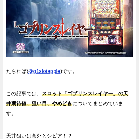
たられば(
@g1slotapple
)です。
この記事では、
スロット「ゴブリンスレイヤー」の天
井期待値、狙い目、やめどき
についてまとめていま
す。
天井狙いは意外とシビア！？