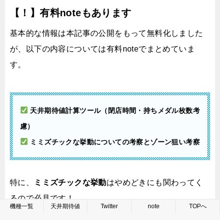
【！】有料noteもあります
基本的な情報は本記事の公開をもって無料化しました
が、以下の内容については有料noteでまとめていま
す。
天井期待値計算ツール（閉店時間・持ちメダル枚数考
慮）
ミミズチックな挙動についての考察とゾーン狙い考察
特に、
ミミズチックな挙動
はやめどきにも関わってく
るので必見です！
機種一覧
天井期待値
Twitter
note
TOPへ