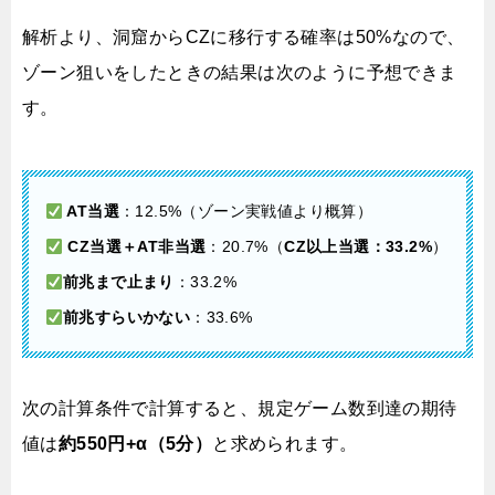
解析より、洞窟からCZに移行する確率は50%なので、
ゾーン狙いをしたときの結果は次のように予想できま
す。
AT当選
：12.5%（ゾーン実戦値より概算）
CZ当選＋AT非当選
：20.7%（
CZ以上当選：33.2%
）
前兆まで止まり
：33.2%
前兆すらいかない
：33.6%
次の計算条件で計算すると、規定ゲーム数到達の期待
値は
約550円+α（5分）
と求められます。