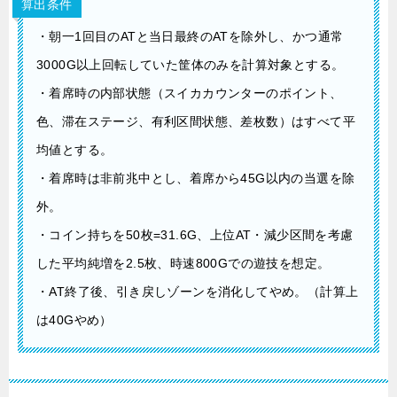
算出条件
・朝一1回目のATと当日最終のATを除外し、かつ通常
3000G以上回転していた筐体のみを計算対象とする。
・着席時の内部状態（スイカカウンターのポイント、
色、滞在ステージ、有利区間状態、差枚数）はすべて平
均値とする。
・着席時は非前兆中とし、着席から45G以内の当選を除
外。
・コイン持ちを50枚=31.6G、上位AT・減少区間を考慮
した平均純増を2.5枚、時速800Gでの遊技を想定。
・AT終了後、引き戻しゾーンを消化してやめ。（計算上
は40Gやめ）