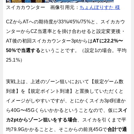
スイカカウンター 画像引用元：
ちょんぼりすた 様
CZからATへの期待度が33%/45%/75%と、スイカカウ
ンターからCZ当選率とを掛け合わせると設定変更後・
AT後の初回スイカカウンター3ptからは
ATに22.2%〜
50%で当選する
ということです。（設定1の場合。平均
25.1%）
実戦上は、上述のゾーン狙いにおいて【規定ゲーム数
到達】を【規定ポイント到達】と置換していただくと
イメージがしやすいですが、とにかくスイカ3pt到達か
ら40G〜45Gくらいかかるということなので、仮に
スイ
カ2ptからゾーン狙いをする場合
、スイカを引くまで平
均79.9Gかかることと、そこからの前兆45Gで
合計で通