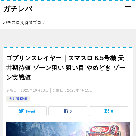
ガチレバ
パチスロ期待値ブログ
ゴブリンスレイヤー｜スマスロ 6.5号機 天
井期待値 ゾーン狙い 狙い目 やめどき ゾー
ン実戦値
更新日：
2025年10月13日
公開日：
2023年7月15日
天井期待値
Tweet
0
0