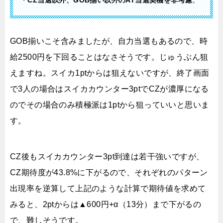
・
CZ当選以外、GOB揃い以外のAT当選契機を非考慮
。
GOB揃いこそ含みましたが、自力当選もあるので、時
給2500円を下回ることはなさそうです。じゅうぶん狙
えますね。スイカ1ptからは狙えないですが、終了画面
で3人の場合はスイカカウンター3ptでCZが濃厚になる
のでその場合のみ積極派は1ptから狙っていいと思いま
す。
CZ後もスイカカウンター3pt到達は若干強いですが、
CZ期待度が43.8%に下がるので、それぞれのパターン
出現率を逆算して上記のような計算で期待値を求めて
みると、2ptからは▲600円+α（13分）まで下がるの
で、難しそうです。