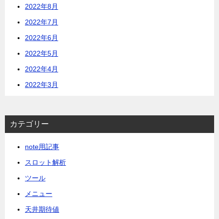
2022年8月
2022年7月
2022年6月
2022年5月
2022年4月
2022年3月
カテゴリー
note用記事
スロット解析
ツール
メニュー
天井期待値