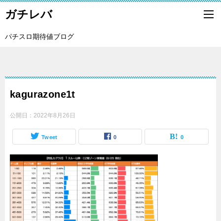
ガチレバ
パチスロ期待値ブログ
kagurazone1t
公開日：
2022年8月26日
Tweet
0
0