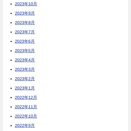
2023年10月
2023年9月
2023年8月
2023年7月
2023年6月
2023年5月
2023年4月
2023年3月
2023年2月
2023年1月
2022年12月
2022年11月
2022年10月
2022年9月