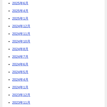
2025年6月
2025年4月
2025年1月
2024年12月
2024年11月
2024年10月
2024年8月
2024年7月
2024年6月
2024年5月
2024年4月
2024年1月
2023年12月
2023年11月