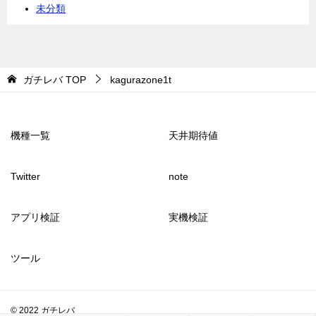
未分類
ガチレバ
TOP
kagurazone1t
機種一覧
天井期待値
Twitter
note
アプリ検証
実機検証
ツール
© 2022 ガチレバ