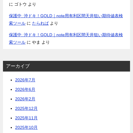
に
ゴトウ
より
保護中: 沖ドキ！GOLD｜note用有利区間天井狙い期待値表検
索ツール
に
たられば
より
保護中: 沖ドキ！GOLD｜note用有利区間天井狙い期待値表検
索ツール
に
やま
より
アーカイブ
2026年7月
2026年6月
2026年2月
2025年12月
2025年11月
2025年10月