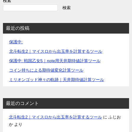
検索
検索
最近の投稿
保護中:
北斗転生2｜マイスロから出玉率を計算するツール
保護中: 戦国乙女5｜note用天井期待値計算ツール
コイン持ちによる期待値変化計算ツール
ミリオンゴッド神々の軌跡｜天井期待値計算ツール
最近のコメント
北斗転生2｜マイスロから出玉率を計算するツール
に
ふじお
か
より