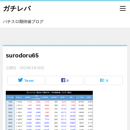
ガチレバ
パチスロ期待値ブログ
surodoru65
公開日：
2023年3月28日
Tweet
0
0