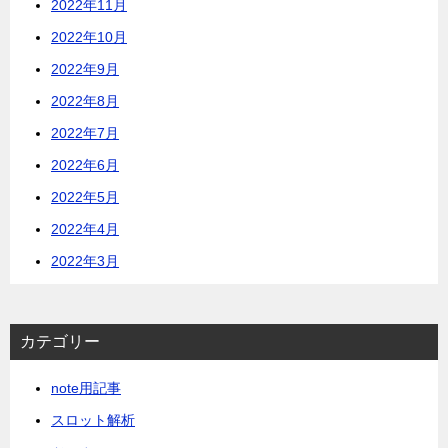
2022年11月
2022年10月
2022年9月
2022年8月
2022年7月
2022年6月
2022年5月
2022年4月
2022年3月
カテゴリー
note用記事
スロット解析