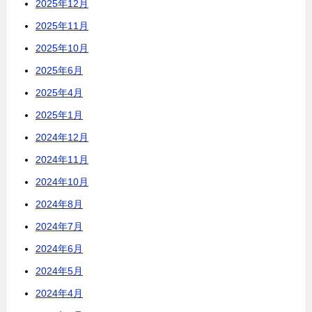
2025年12月
2025年11月
2025年10月
2025年6月
2025年4月
2025年1月
2024年12月
2024年11月
2024年10月
2024年8月
2024年7月
2024年6月
2024年5月
2024年4月