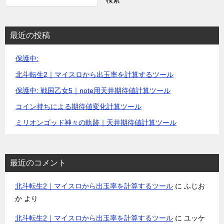
検索
最近の投稿
保護中:
北斗転生2｜マイスロから出玉率を計算するツール
保護中: 戦国乙女5｜note用天井期待値計算ツール
コイン持ちによる期待値変化計算ツール
ミリオンゴッド神々の軌跡｜天井期待値計算ツール
最近のコメント
北斗転生2｜マイスロから出玉率を計算するツール
に
ふじお
か
より
北斗転生2｜マイスロから出玉率を計算するツール
に
ユッケ