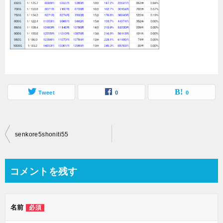
Tweet
0
0
投
senkore5shoniti55
稿
ナ
コメントを残す
ビ
ゲ
名前
必須
ー