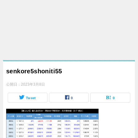
senkore5shoniti55
公開日：
2023年3月8日
Tweet
0
0