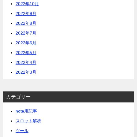
2022年10月
2022年9月
2022年8月
2022年7月
2022年6月
2022年5月
2022年4月
2022年3月
カテゴリー
note用記事
スロット解析
ツール