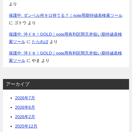
より
保護中: ダンベル何キロ持てる？｜note用期待値表検索ツール
に
ゴトウ
より
保護中: 沖ドキ！GOLD｜note用有利区間天井狙い期待値表検
索ツール
に
たられば
より
保護中: 沖ドキ！GOLD｜note用有利区間天井狙い期待値表検
索ツール
に
やま
より
アーカイブ
2026年7月
2026年6月
2026年2月
2025年12月