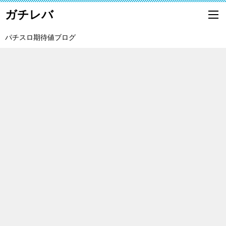
ガチレバ
パチスロ期待値ブログ