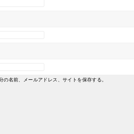
分の名前、メールアドレス、サイトを保存する。