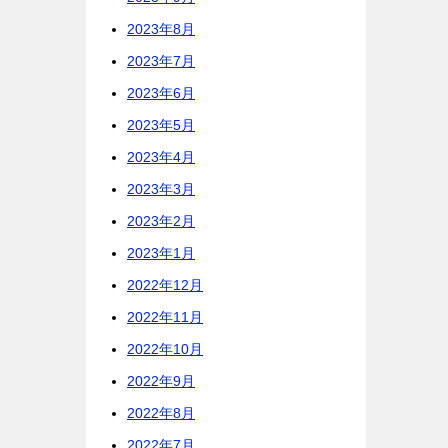
2023年8月
2023年7月
2023年6月
2023年5月
2023年4月
2023年3月
2023年2月
2023年1月
2022年12月
2022年11月
2022年10月
2022年9月
2022年8月
2022年7月