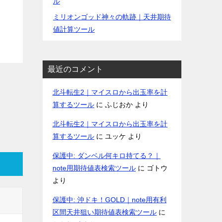
ル
ミリオンゴッド神々の軌跡｜天井期待
値計算ツール
最近のコメント
北斗転生2｜マイスロから出玉率を計
算するツール
に
ふじおか
より
北斗転生2｜マイスロから出玉率を計
算するツール
に
ユッケ
より
保護中: ダンベル何キロ持てる？｜
note用期待値表検索ツール
に
ゴトウ
より
保護中: 沖ドキ！GOLD｜note用有利
区間天井狙い期待値表検索ツール
に