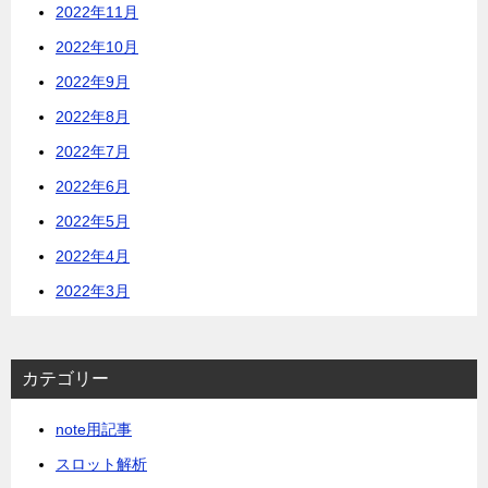
2022年11月
2022年10月
2022年9月
2022年8月
2022年7月
2022年6月
2022年5月
2022年4月
2022年3月
カテゴリー
note用記事
スロット解析