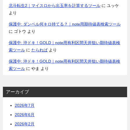
北斗転生2｜マイスロから出玉率を計算するツール
に
ユッケ
より
保護中: ダンベル何キロ持てる？｜note用期待値表検索ツール
に
ゴトウ
より
保護中: 沖ドキ！GOLD｜note用有利区間天井狙い期待値表検
索ツール
に
たられば
より
保護中: 沖ドキ！GOLD｜note用有利区間天井狙い期待値表検
索ツール
に
やま
より
アーカイブ
2026年7月
2026年6月
2026年2月