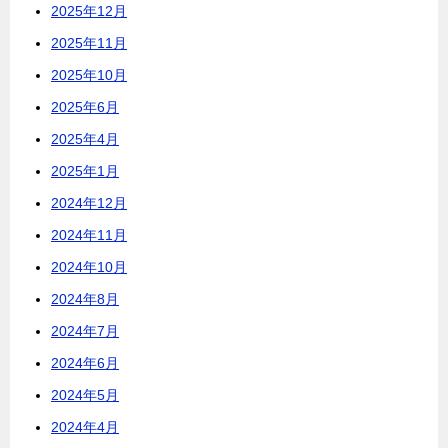
2025年12月
2025年11月
2025年10月
2025年6月
2025年4月
2025年1月
2024年12月
2024年11月
2024年10月
2024年8月
2024年7月
2024年6月
2024年5月
2024年4月