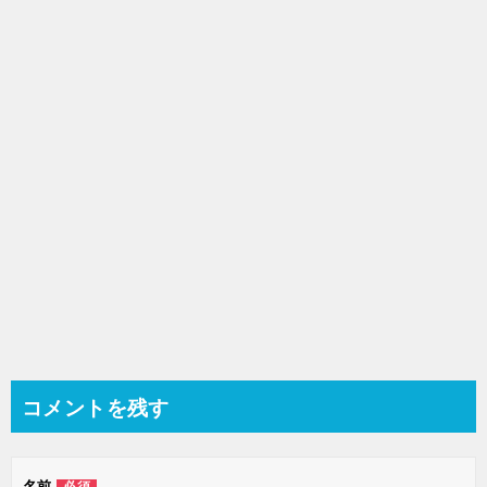
シ
ョ
ン
コメントを残す
名前
必須