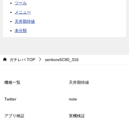
ツール
メニュー
天井期待値
未分類
ガチレバ
TOP
senkore5C80_316
機種一覧
天井期待値
Twitter
note
アプリ検証
実機検証