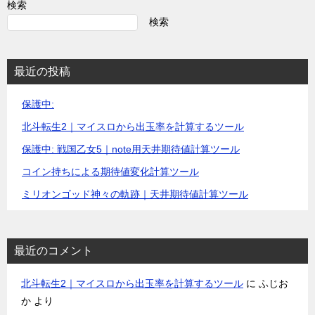
検索
検索
最近の投稿
保護中:
北斗転生2｜マイスロから出玉率を計算するツール
保護中: 戦国乙女5｜note用天井期待値計算ツール
コイン持ちによる期待値変化計算ツール
ミリオンゴッド神々の軌跡｜天井期待値計算ツール
最近のコメント
北斗転生2｜マイスロから出玉率を計算するツール
に
ふじお
か
より