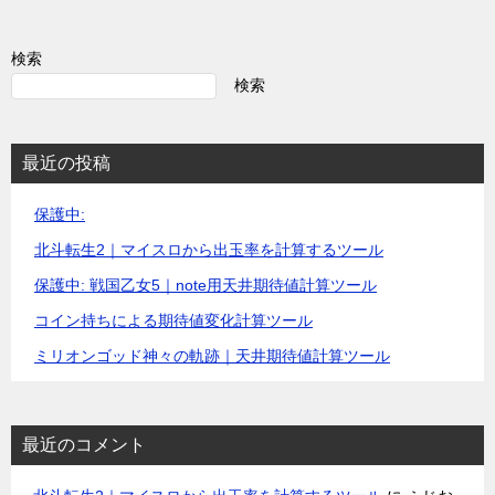
検索
検索
最近の投稿
保護中:
北斗転生2｜マイスロから出玉率を計算するツール
保護中: 戦国乙女5｜note用天井期待値計算ツール
コイン持ちによる期待値変化計算ツール
ミリオンゴッド神々の軌跡｜天井期待値計算ツール
最近のコメント