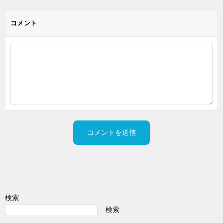
コメント
検索
検索