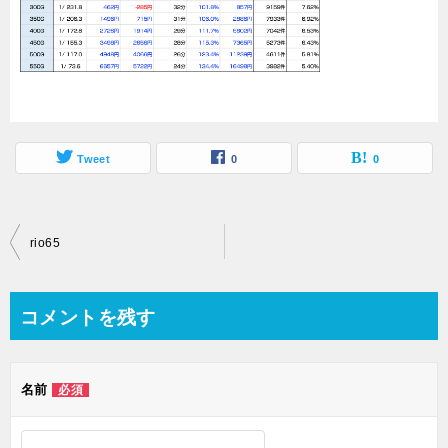
Tweet
0
0
投
rio65
稿
ナ
コメントを残す
ビ
ゲ
名前
必須
ー
シ