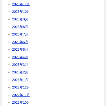
2023年11月
2023年10月
2023年9月
2023年8月
2023年7月
2023年6月
2023年5月
2023年4月
2023年3月
2023年2月
2023年1月
2022年12月
2022年11月
2022年10月