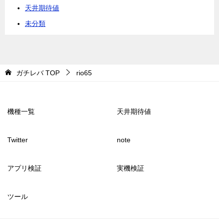
天井期待値
未分類
ガチレバ
TOP
rio65
機種一覧
天井期待値
Twitter
note
アプリ検証
実機検証
ツール