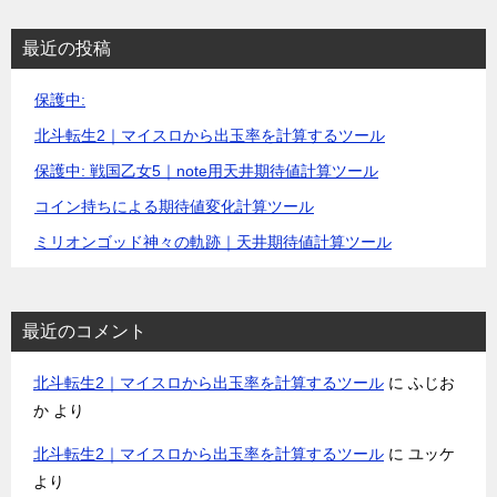
最近の投稿
保護中:
北斗転生2｜マイスロから出玉率を計算するツール
保護中: 戦国乙女5｜note用天井期待値計算ツール
コイン持ちによる期待値変化計算ツール
ミリオンゴッド神々の軌跡｜天井期待値計算ツール
最近のコメント
北斗転生2｜マイスロから出玉率を計算するツール
に
ふじお
か
より
北斗転生2｜マイスロから出玉率を計算するツール
に
ユッケ
より