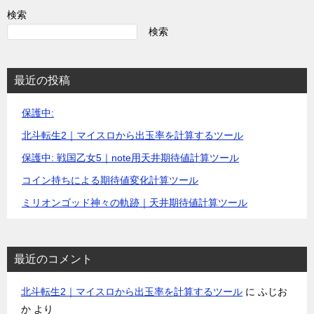
検索
検索
最近の投稿
保護中:
北斗転生2｜マイスロから出玉率を計算するツール
保護中: 戦国乙女5｜note用天井期待値計算ツール
コイン持ちによる期待値変化計算ツール
ミリオンゴッド神々の軌跡｜天井期待値計算ツール
最近のコメント
北斗転生2｜マイスロから出玉率を計算するツール
に
ふじお
か
より