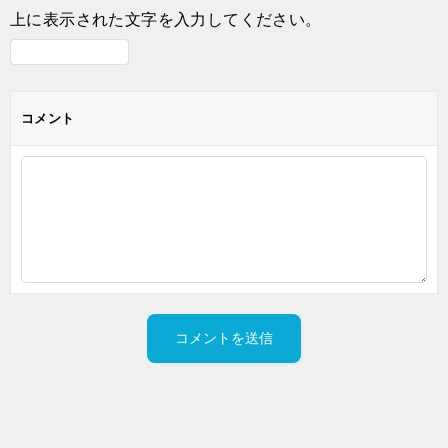
上に表示された文字を入力してください。
コメント