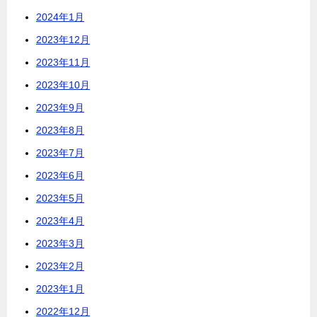
2024年1月
2023年12月
2023年11月
2023年10月
2023年9月
2023年8月
2023年7月
2023年6月
2023年5月
2023年4月
2023年3月
2023年2月
2023年1月
2022年12月