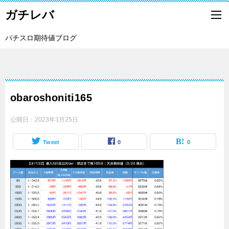
ガチレバ
パチスロ期待値ブログ
obaroshoniti165
公開日：
2023年3月25日
Tweet
0
0