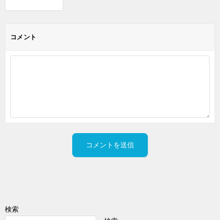
コメント
検索