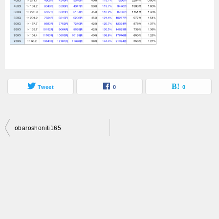
Tweet
0
0
投
obaroshoniti165
稿
ナ
ビ
ゲ
ー