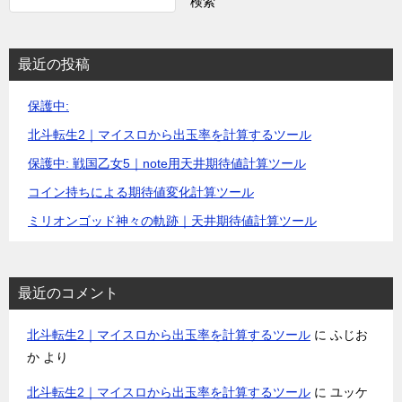
検索
最近の投稿
保護中:
北斗転生2｜マイスロから出玉率を計算するツール
保護中: 戦国乙女5｜note用天井期待値計算ツール
コイン持ちによる期待値変化計算ツール
ミリオンゴッド神々の軌跡｜天井期待値計算ツール
最近のコメント
北斗転生2｜マイスロから出玉率を計算するツール
に
ふじお
か
より
北斗転生2｜マイスロから出玉率を計算するツール
に
ユッケ