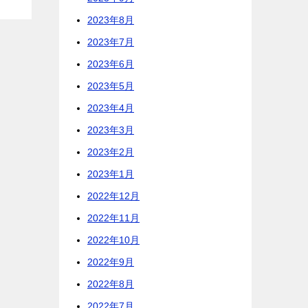
2023年8月
2023年7月
2023年6月
2023年5月
2023年4月
2023年3月
2023年2月
2023年1月
2022年12月
2022年11月
2022年10月
2022年9月
2022年8月
2022年7月