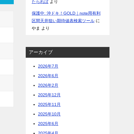
たられば
より
保護中: 沖ドキ！GOLD｜note用有利
区間天井狙い期待値表検索ツール
に
やま
より
アーカイブ
2026年7月
2026年6月
2026年2月
2025年12月
2025年11月
2025年10月
2025年6月
2025年4月