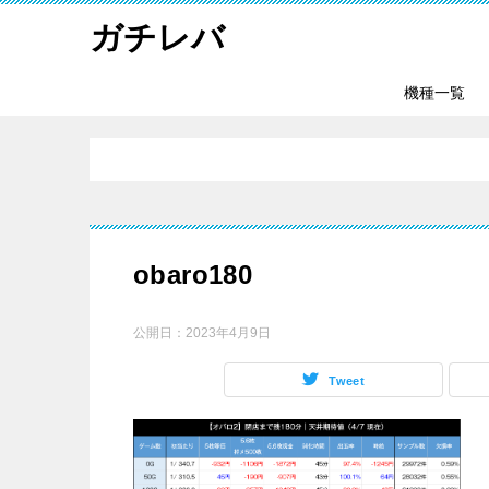
ガチレバ
機種一覧
obaro180
公開日：
2023年4月9日
Tweet