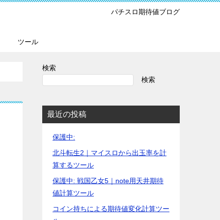
パチスロ期待値ブログ
ツール
検索
検索
最近の投稿
保護中:
北斗転生2｜マイスロから出玉率を計
算するツール
保護中: 戦国乙女5｜note用天井期待
値計算ツール
コイン持ちによる期待値変化計算ツー