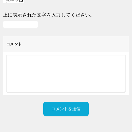
上に表示された文字を入力してください。
コメント