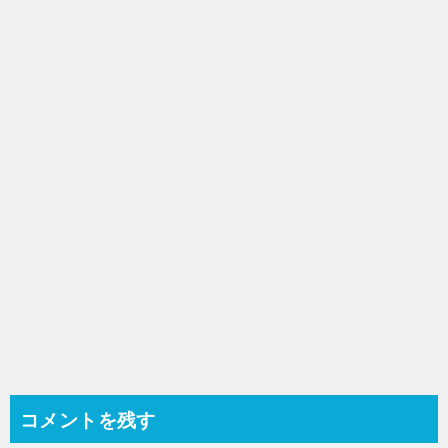
ゲ
ー
シ
ョ
ン
コメントを残す