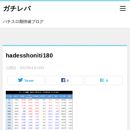
ガチレバ
パチスロ期待値ブログ
hadesshoniti180
公開日：
2023年4月19日
Tweet
0
0