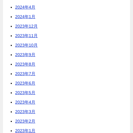
2024年4月
2024年1月
2023年12月
2023年11月
2023年10月
2023年9月
2023年8月
2023年7月
2023年6月
2023年5月
2023年4月
2023年3月
2023年2月
2023年1月