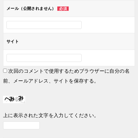
ン
メール（公開されません）
必須
サイト
次回のコメントで使用するためブラウザーに自分の名
前、メールアドレス、サイトを保存する。
上に表示された文字を入力してください。