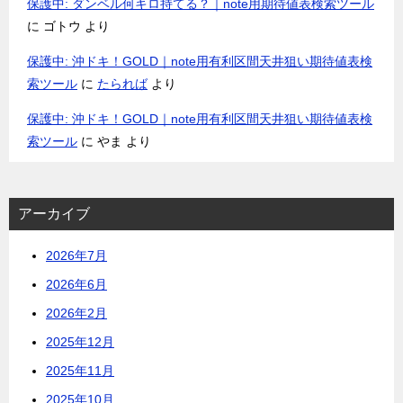
保護中: ダンベル何キロ持てる？｜note用期待値表検索ツール
に
ゴトウ
より
保護中: 沖ドキ！GOLD｜note用有利区間天井狙い期待値表検
索ツール
に
たられば
より
保護中: 沖ドキ！GOLD｜note用有利区間天井狙い期待値表検
索ツール
に
やま
より
アーカイブ
2026年7月
2026年6月
2026年2月
2025年12月
2025年11月
2025年10月