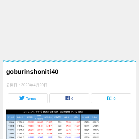
goburinshoniti40
公開日：
2023年4月20日
Tweet
0
0