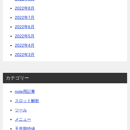
2022年8月
2022年7月
2022年6月
2022年5月
2022年4月
2022年3月
カテゴリー
note用記事
スロット解析
ツール
メニュー
天井期待値