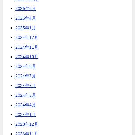
2025年6月
2025年4月
2025年1月
2024年12月
2024年11月
2024年10月
2024年8月
2024年7月
2024年6月
2024年5月
2024年4月
2024年1月
2023年12月
2023年11月