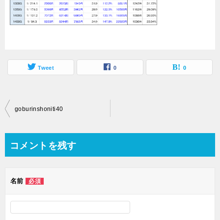
Tweet
0
0
投
goburinshoniti40
稿
ナ
コメントを残す
ビ
ゲ
名前
必須
ー
シ
ョ