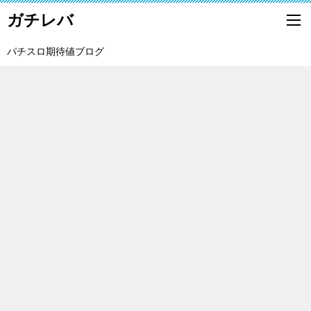
ガチレバ
パチスロ期待値ブログ