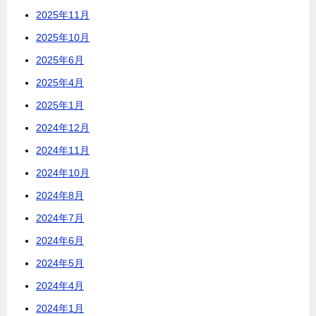
2025年11月
2025年10月
2025年6月
2025年4月
2025年1月
2024年12月
2024年11月
2024年10月
2024年8月
2024年7月
2024年6月
2024年5月
2024年4月
2024年1月