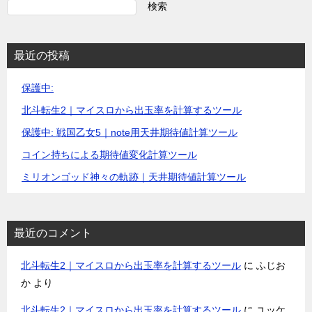
検索
最近の投稿
保護中:
北斗転生2｜マイスロから出玉率を計算するツール
保護中: 戦国乙女5｜note用天井期待値計算ツール
コイン持ちによる期待値変化計算ツール
ミリオンゴッド神々の軌跡｜天井期待値計算ツール
最近のコメント
北斗転生2｜マイスロから出玉率を計算するツール
に
ふじお
か
より
北斗転生2｜マイスロから出玉率を計算するツール
に
ユッケ