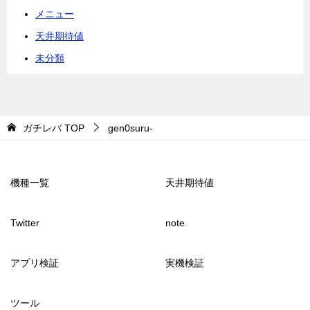
メニュー
天井期待値
未分類
ガチレバ
TOP
gen0suru-
機種一覧
天井期待値
Twitter
note
アプリ検証
実機検証
ツール