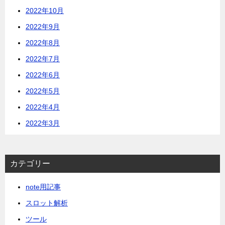
2022年10月
2022年9月
2022年8月
2022年7月
2022年6月
2022年5月
2022年4月
2022年3月
カテゴリー
note用記事
スロット解析
ツール