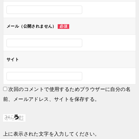
メール（公開されません）
必須
サイト
次回のコメントで使用するためブラウザーに自分の名
前、メールアドレス、サイトを保存する。
上に表示された文字を入力してください。