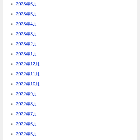
2023年6月
2023年5月
2023年4月
2023年3月
2023年2月
2023年1月
2022年12月
2022年11月
2022年10月
2022年9月
2022年8月
2022年7月
2022年6月
2022年5月