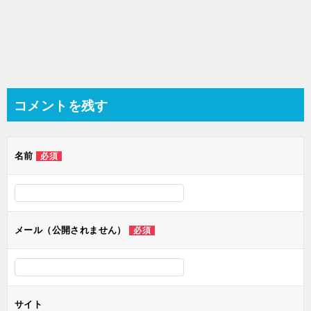
コメントを残す
名前
必須
メール（公開されません）
必須
サイト