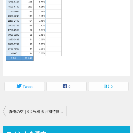
Tweet
0
0
投
真俺の空｜6.5号機 天井期待値 ゾーン実戦値 狙い目 やめどき
稿
ナ