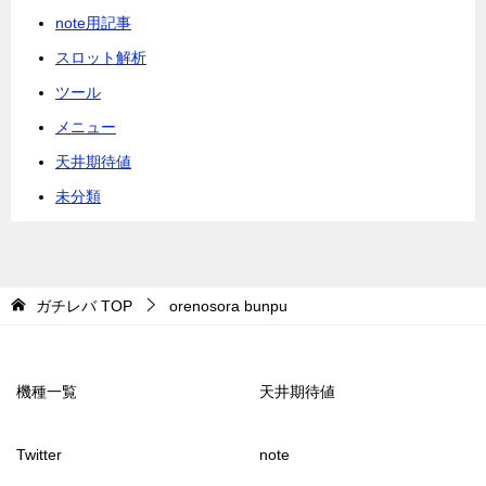
note用記事
スロット解析
ツール
メニュー
天井期待値
未分類
ガチレバ
TOP
orenosora bunpu
機種一覧
天井期待値
Twitter
note