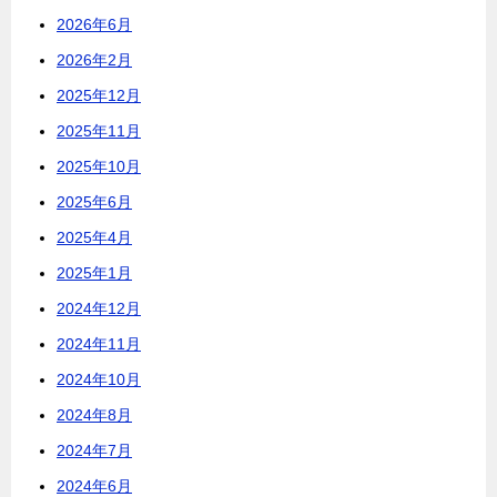
2026年6月
2026年2月
2025年12月
2025年11月
2025年10月
2025年6月
2025年4月
2025年1月
2024年12月
2024年11月
2024年10月
2024年8月
2024年7月
2024年6月