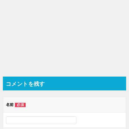
ン
コメントを残す
名前
必須