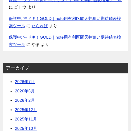
に
ゴトウ
より
保護中: 沖ドキ！GOLD｜note用有利区間天井狙い期待値表検
索ツール
に
たられば
より
保護中: 沖ドキ！GOLD｜note用有利区間天井狙い期待値表検
索ツール
に
やま
より
アーカイブ
2026年7月
2026年6月
2026年2月
2025年12月
2025年11月
2025年10月