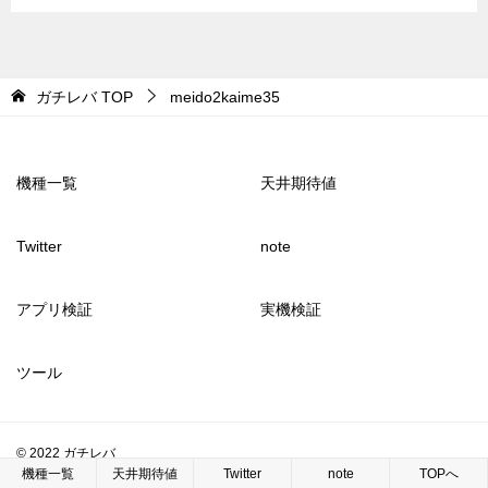
ガチレバ
TOP
meido2kaime35
機種一覧
天井期待値
Twitter
note
アプリ検証
実機検証
ツール
© 2022 ガチレバ
機種一覧
天井期待値
Twitter
note
TOPへ