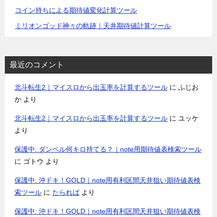
コイン持ちによる期待値変化計算ツール
ミリオンゴッド神々の軌跡｜天井期待値計算ツール
最近のコメント
北斗転生2｜マイスロから出玉率を計算するツール
に
ふじお
か
より
北斗転生2｜マイスロから出玉率を計算するツール
に
ユッケ
より
保護中: ダンベル何キロ持てる？｜note用期待値表検索ツール
に
ゴトウ
より
保護中: 沖ドキ！GOLD｜note用有利区間天井狙い期待値表検
索ツール
に
たられば
より
保護中: 沖ドキ！GOLD｜note用有利区間天井狙い期待値表検