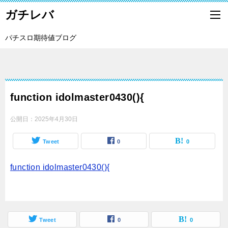
ガチレバ
パチスロ期待値ブログ
function idolmaster0430(){
公開日：
2025年4月30日
Tweet
0
0
function idolmaster0430(){
Tweet
0
0