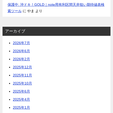
保護中: 沖ドキ！GOLD｜note用有利区間天井狙い期待値表検
索ツール
に
やま
より
アーカイブ
2026年7月
2026年6月
2026年2月
2025年12月
2025年11月
2025年10月
2025年6月
2025年4月
2025年1月