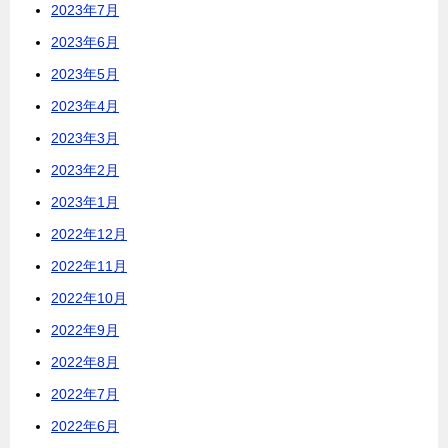
2023年7月
2023年6月
2023年5月
2023年4月
2023年3月
2023年2月
2023年1月
2022年12月
2022年11月
2022年10月
2022年9月
2022年8月
2022年7月
2022年6月