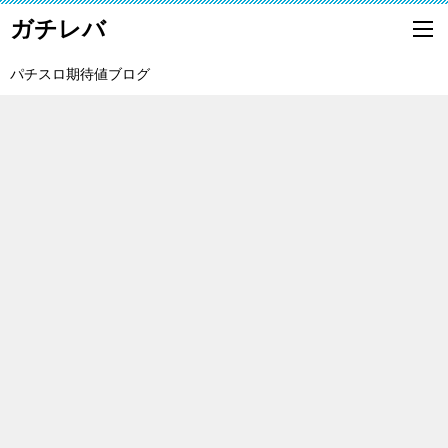
ガチレバ
パチスロ期待値ブログ