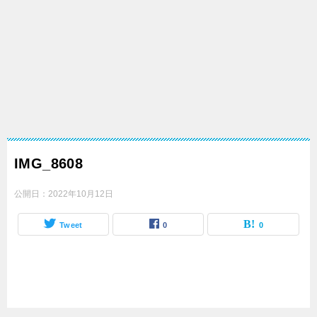
IMG_8608
公開日：
2022年10月12日
Tweet
0
0