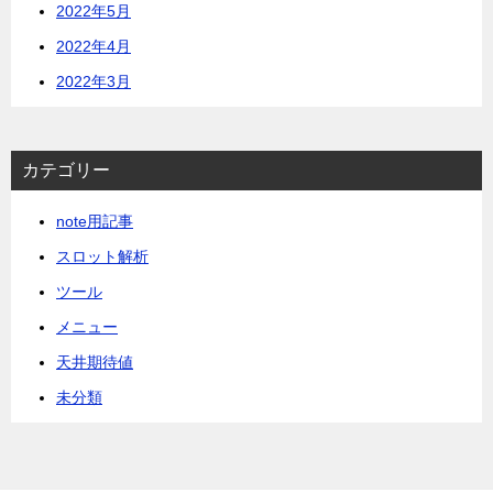
2022年5月
2022年4月
2022年3月
カテゴリー
note用記事
スロット解析
ツール
メニュー
天井期待値
未分類