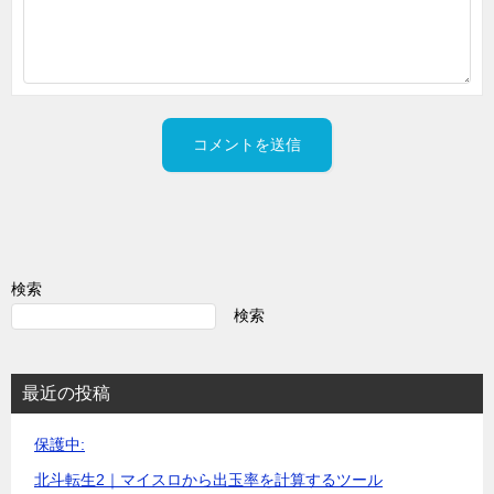
検索
検索
最近の投稿
保護中:
北斗転生2｜マイスロから出玉率を計算するツール